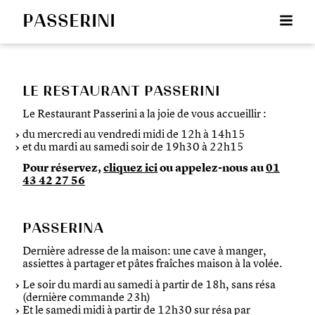
Passerini
P
LE RESTAURANT PASSERINI
a
Le Restaurant Passerini a la joie de vous accueillir :
s
s
du mercredi au vendredi midi de 12h à 14h15
e
et du mardi au samedi soir de 19h30 à 22h15
r
i
Pour réservez,
cliquez ici
ou appelez-nous au
01
n
43 42 27 56
i
PASSERINA
Dernière adresse de la maison: une cave à manger,
assiettes à partager et pâtes fraîches maison à la volée.
Le soir du mardi au samedi à partir de 18h, sans résa
(dernière commande 23h)
Et le samedi midi à partir de 12h30 sur résa par